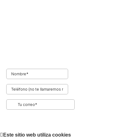
Solicitud de presupuesto
Completa el formulario para obtener un presupuesto
para un proyecto similar a este:
Este sitio web utiliza cookies